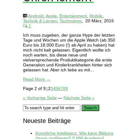
Android
,
Apple
,
Entertainment
,
Mobile
,
Technik & Lernen
,
Technology
,
20 März, 2015
1
Ich muss zugeben, der ganze Hype der letzten
Tage und Wochen um die Apple Watch (ab 350
Euro bis 18.000 Euro (!) ab April zu haben) hat
mich nicht kalt gelassen. Eigentlich wollte ich
noch warten, bis diese neue und
vielversprechende Produktkategorie die erste
Generation und Kinderkrankheiten hinter sich
gelassen hat. Aber ich liebe es mit…
Read More →
Page 2 of 9
1
2
3
4
5
6
7
8
9
« Vorherige Seite
—
Nächste Seite »
Neueste Beiträge
Künstliche Intelligenz: Wie kann Bildung
davon profitieren? [LHW Academy]