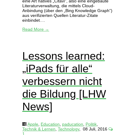
eine Art natives „Citavi“, also eine eingebaute
Literaturverwaltung, die mittels Cloud-
Anbindung (über den „Bing Knowledge Graph“)
aus verifizierten Quellen Literatur-Zitate
einbindet.…
Read More →
Lessons learned:
„iPads für alle“
verbessern nicht
die Bildung [LHW
News]
Apple
,
Education
,
paducation
,
Politik
,
Technik & Lernen
,
Technology
,
08 Juli, 2016
1