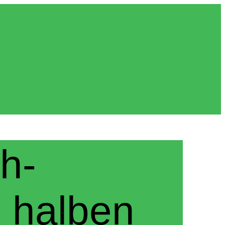
h-
m halben