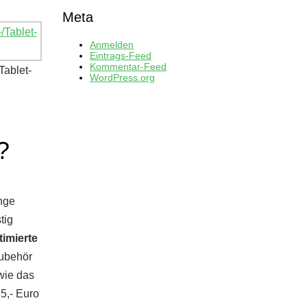
Meta
Anmelden
Eintrags-Feed
Kommentar-Feed
Tablet-
WordPress.org
?
nge
tig
timierte
Zubehör
 wie das
45,- Euro