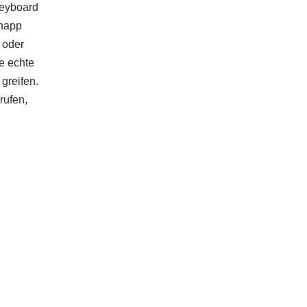
Keyboard
knapp
oder
e echte
greifen.
rufen,