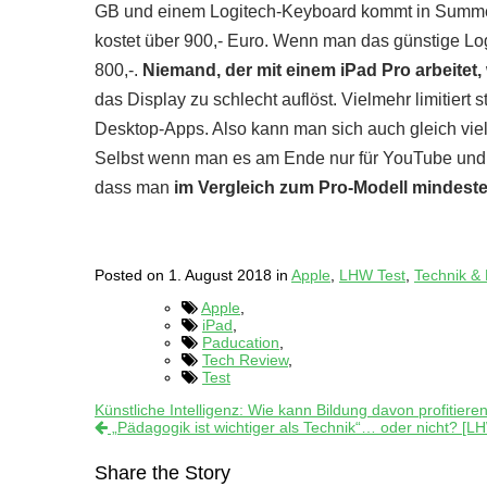
GB und einem Logitech-Keyboard kommt in Summe a
kostet über 900,- Euro. Wenn man das günstige Lo
800,-.
Niemand, der mit einem iPad Pro arbeitet,
das Display zu schlecht auflöst. Vielmehr limitier
Desktop-Apps. Also kann man sich auch gleich viel
Selbst wenn man es am Ende nur für YouTube und s
dass man
im Vergleich zum Pro-Modell mindeste
Posted on 1. August 2018 in
Apple
,
LHW Test
,
Technik &
Apple
,
iPad
,
Paducation
,
Tech Review
,
Test
Künstliche Intelligenz: Wie kann Bildung davon profitie
„Pädagogik ist wichtiger als Technik“… oder nicht? [
Share the Story