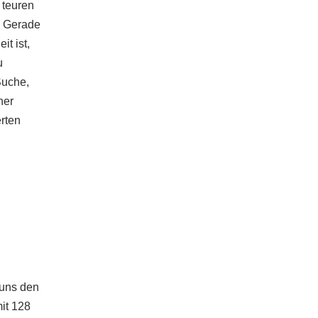
 teuren
. Gerade
t ist,
u
Suche,
ner
erten
 uns den
it 128