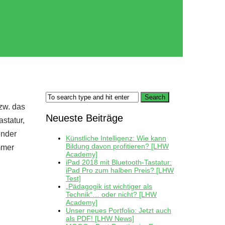
bzw. das
Neueste Beiträge
astatur,
ender
Künstliche Intelligenz: Wie kann
Bildung davon profitieren? [LHW
mmer
Academy]
iPad 2018 mit Bluetooth-Tastatur:
iPad Pro zum halben Preis? [LHW
Test]
„Pädagogik ist wichtiger als
Technik“… oder nicht? [LHW
Academy]
Unser neues Portfolio: Jetzt auch
als PDF! [LHW News]