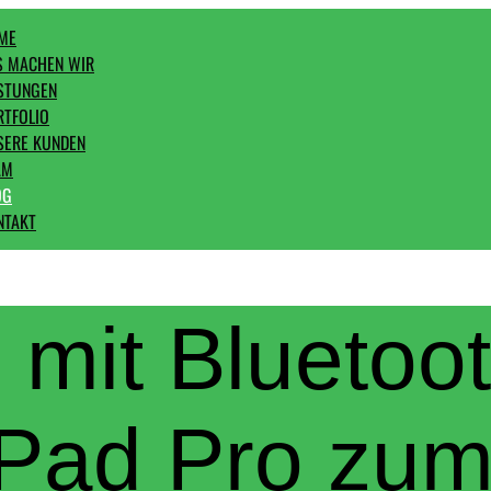
ME
S MACHEN WIR
ISTUNGEN
RTFOLIO
SERE KUNDEN
AM
OG
NTAKT
 mit Bluetoot
 iPad Pro zu