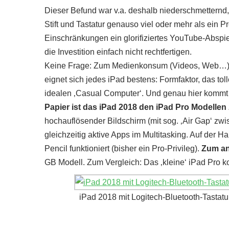
Dieser Befund war v.a. deshalb niederschmetternd, 
Stift und Tastatur genauso viel oder mehr als ei
Einschränkungen ein glorifiziertes YouTube-Abspiel
die Investition einfach nicht rechtfertigen.
Keine Frage: Zum Medienkonsum (Videos, Web…), fü
eignet sich jedes iPad bestens: Formfaktor, das tol
idealen ‚Casual Computer‘. Und genau hier kommt d
Papier ist das iPad 2018 den iPad Pro Modellen
hochauflösender Bildschirm (mit sog. ‚Air Gap‘ zwi
gleichzeitig aktive Apps im Multitasking. Auf der H
Pencil funktioniert (bisher ein Pro-Privileg).
Zum an
GB Modell. Zum Vergleich: Das ‚kleine‘ iPad Pro k
iPad 2018 mit Logitech-Bluetooth-Tastatur