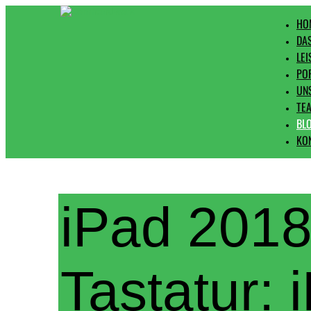
HO
DA
LE
PO
UN
TE
BL
KO
iPad 2018
Tastatur: