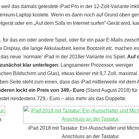
weil das damals getestete iPad Pro in der 12-Zoll-Variante inkl
n Premium-Laptop kostete. Wenn es dann noch auf Grund oben ge
gerät oder ein „Auf dem Sofa im Internet surfen“-Gerät wird, k
r das ein oder andere Spiel, oder für ein paar E-Mails zwisc
le Display, die lange Akkulaufzeit, keine Bootzeit etc. machen e
as neue ’normale‘ iPad in der 2018er Variante ins Spiel.
Auf 
 zunächst klar unterlegen
: Langsamerer Prozessor, weniger
schen Bildschirm und Glas), etwas kleiner mit 9,7 Zoll, maximal
aben-Seite steht zum einen, dass das iPad mittlerweile mit dem 
deren lockt ein Preis von 349,- Euro
(Stand August 2018) für
ostet mindestens 729,- Euro – also mehr als das Doppelte.
.
iPad 2018 mit Tastatur: Ein-/Ausschalter und Mic
Anschluss an der Tastatur.