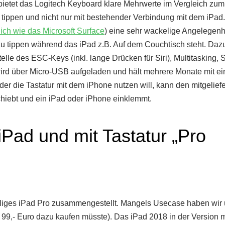
 bietet das Logitech Keyboard klare Mehrwerte im Vergleich zum
l tippen und nicht nur mit bestehender Verbindung mit dem iPad
ich wie das Microsoft Surface
) eine sehr wackelige Angelegenhei
zu tippen während das iPad z.B. Auf dem Couchtisch steht. Daz
elle des ESC-Keys (inkl. lange Drücken für Siri), Multitasking, 
wird über Micro-USB aufgeladen und hält mehrere Monate mit ei
er die Tastatur mit dem iPhone nutzen will, kann den mitgelief
chiebt und ein iPad oder iPhone einklemmt.
iPad und mit Tastatur „Pro
lliges iPad Pro zusammengestellt. Mangels Usecase haben wir
r 99,- Euro dazu kaufen müsste). Das iPad 2018 in der Version m