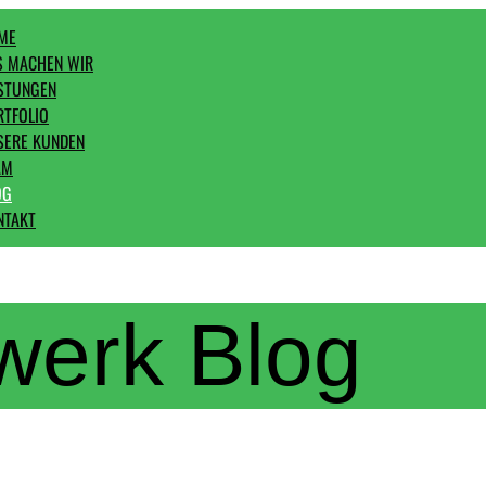
ME
S MACHEN WIR
ISTUNGEN
RTFOLIO
SERE KUNDEN
AM
OG
NTAKT
werk Blog