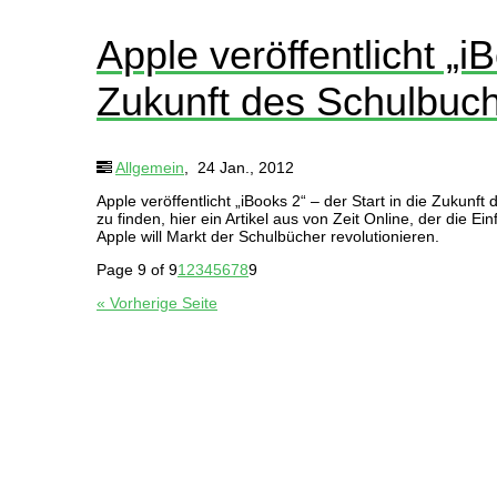
Apple veröffentlicht „iB
Zukunft des Schulbuc
Allgemein
,
24 Jan., 2012
Apple veröffentlicht „iBooks 2“ – der Start in die Zuku
zu finden, hier ein Artikel aus von Zeit Online, der die 
Apple will Markt der Schulbücher revolutionieren.
Page 9 of 9
1
2
3
4
5
6
7
8
9
« Vorherige Seite