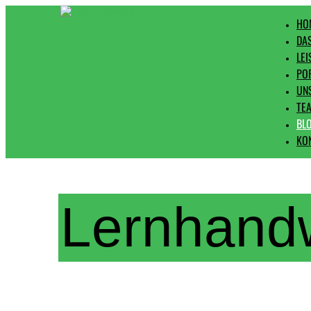
HO
DA
LE
PO
UN
TE
BL
KO
Lernhand