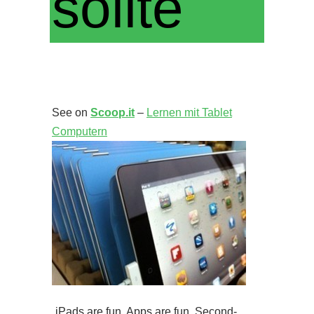
sollte
See on
Scoop.it
–
Lernen mit Tablet
Computern
„iPads are fun. Apps are fun. Second-