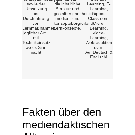
sowie der
die inhaltliche
Learning, E-
Umsetzung
Struktur und
Learning,
und
gestalten ganzheitliche,
Flipped
Durchführung
medien- und
Classroom,
von
konzeptübergreifende
Micro-
Lernmaßnahmen
Lernkonzepte.
Learning,
jeglicher Art –
Video-
mit
Learning,
Technikeinsatz,
Webredaktion
wo es Sinn
uvm.
macht.
Auf Deutsch &
Englisch!
Fakten über den
mediendaktischen