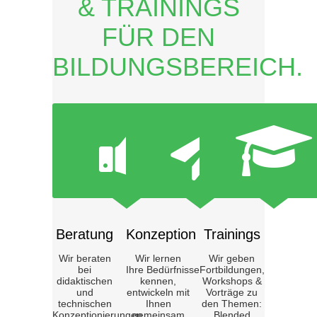
& TRAININGS
FÜR DEN
BILDUNGSBEREICH.
Beratung
Konzeption
Trainings
Wir beraten
Wir lernen
Wir geben
bei
Ihre Bedürfnisse
Fortbildungen,
didaktischen
kennen,
Workshops &
und
entwickeln mit
Vorträge zu
technischen
Ihnen
den Themen:
Konzeptionierungen,
gemeinsam
Blended