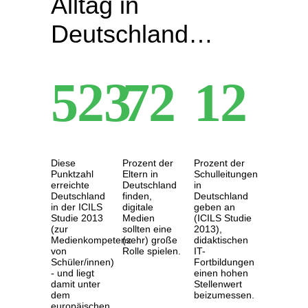
Alltag in
Deutschland…
523
72
12
Diese
Prozent der
Prozent der
Punktzahl
Eltern in
Schulleitungen
erreichte
Deutschland
in
Deutschland
finden,
Deutschland
in der ICILS
digitale
geben an
Studie 2013
Medien
(ICILS Studie
(zur
sollten eine
2013),
Medienkompetenz
(sehr) große
didaktischen
von
Rolle spielen.
IT-
Schüler/innen)
Fortbildungen
- und liegt
einen hohen
damit unter
Stellenwert
dem
beizumessen.
europäischen